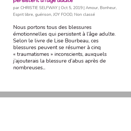
persistent à l’âge adulte
par
CHRISTIE SELFWAY
|
Oct 5, 2019
|
Amour
,
Bonheur
,
Esprit libre
,
guérison
,
JOY FOOD
,
Non classé
Nous portons tous des blessures
émotionnelles qui persistent à l’âge adulte.
Selon le livre de Lise Bourbeau, ces
blessures peuvent se résumer à cinq
« traumatismes » inconscients, auxquels
j’ajouterais la blessure d’abus après de
nombreuses...