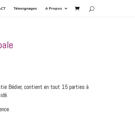
ACT
Témoignages
A Propos
bale
tie Bédier, contient en tout 15 parties à
cidé.
rence.