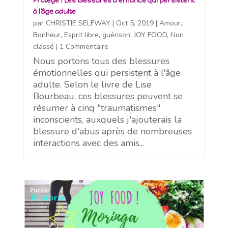
Protégé : Les blessures d’enfance qui persistent
à l’âge adulte
par
CHRISTIE SELFWAY
|
Oct 5, 2019
|
Amour
,
Bonheur
,
Esprit libre
,
guérison
,
JOY FOOD
,
Non
classé
| 1 Commentaire
Nous portons tous des blessures
émotionnelles qui persistent à l'âge
adulte. Selon le livre de Lise
Bourbeau, ces blessures peuvent se
résumer à cinq "traumatismes"
inconscients, auxquels j'ajouterais la
blessure d'abus après de nombreuses
interactions avec des amis...