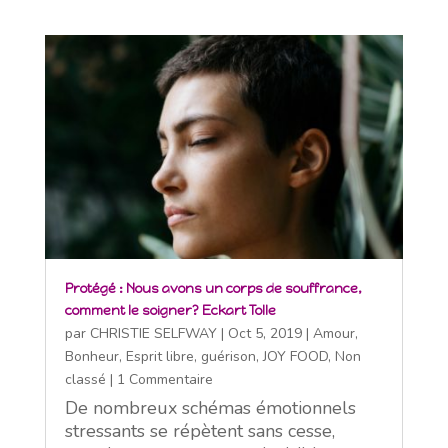
Protégé : Nous avons un corps de souffrance,
comment le soigner? Eckart Tolle
par
CHRISTIE SELFWAY
|
Oct 5, 2019
|
Amour
,
Bonheur
,
Esprit libre
,
guérison
,
JOY FOOD
,
Non
classé
| 1 Commentaire
De nombreux schémas émotionnels
stressants se répètent sans cesse,