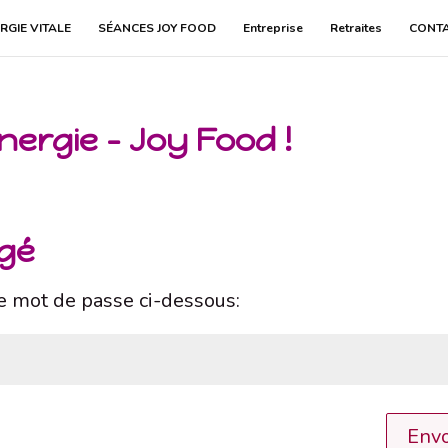
RGIE VITALE
SÉANCES JOY FOOD
Entreprise
Retraites
CONT
nergie – Joy Food !
égé
le mot de passe ci-dessous:
Envo