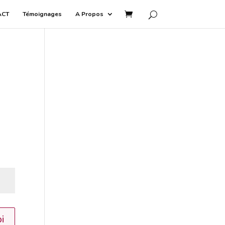
ACT
Témoignages
A Propos
i