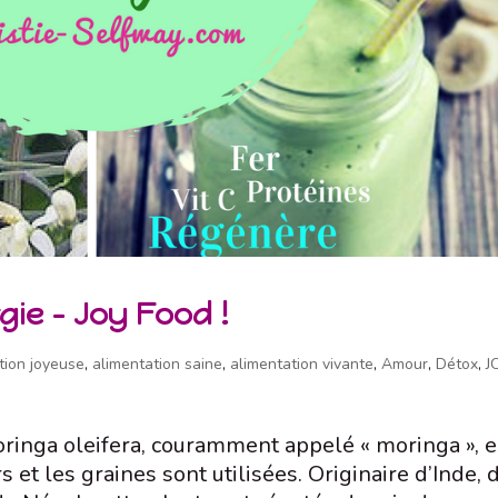
gie – Joy Food !
tion joyeuse
,
alimentation saine
,
alimentation vivante
,
Amour
,
Détox
,
J
inga oleifera, couramment appelé « moringa », e
rs et les graines sont utilisées. Originaire d’Inde, 