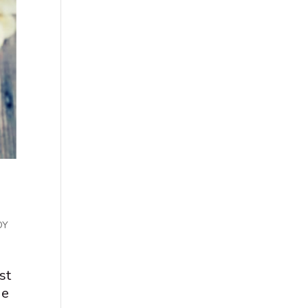
OY
st
de