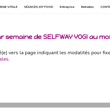
RGIE VITALE
SÉANCES JOY FOOD
Entreprise
Retraites
CONT
ar semaine de SELFWAY YOGI au mo
é(e) vers la page indiquant les modalités pour fix
ales
.