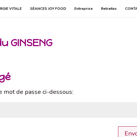
RGIE VITALE
SÉANCES JOY FOOD
Entreprise
Retraites
CONT
 du GINSENG
égé
le mot de passe ci-dessous:
Envo