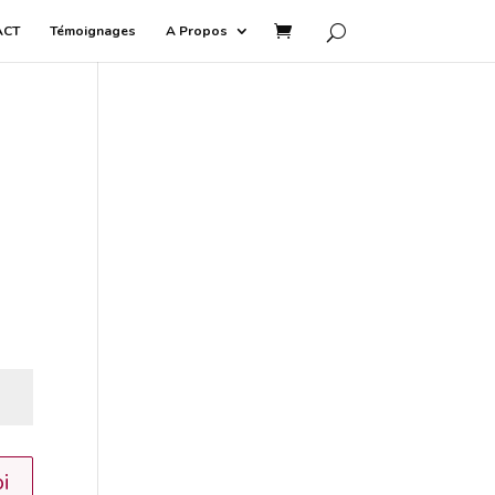
ACT
Témoignages
A Propos
i