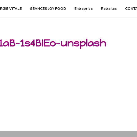
RGIE VITALE
SÉANCES JOY FOOD
Entreprise
Retraites
CONT
1aB-1s4BIEo-unsplash