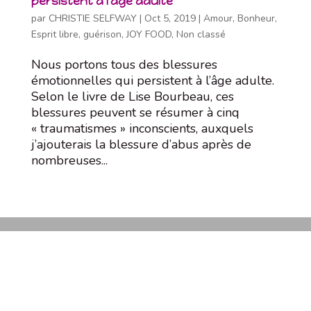
persistent à l’âge adulte
par
CHRISTIE SELFWAY
|
Oct 5, 2019
|
Amour
,
Bonheur
,
Esprit libre
,
guérison
,
JOY FOOD
,
Non classé
Nous portons tous des blessures
émotionnelles qui persistent à l’âge adulte.
Selon le livre de Lise Bourbeau, ces
blessures peuvent se résumer à cinq
« traumatismes » inconscients, auxquels
j’ajouterais la blessure d’abus après de
nombreuses...