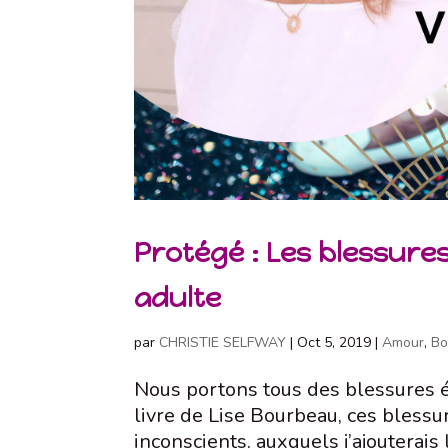
Protégé : Les blessures
adulte
par
CHRISTIE SELFWAY
|
Oct 5, 2019
|
Amour
,
Bo
Nous portons tous des blessures ém
livre de Lise Bourbeau, ces bless
inconscients, auxquels j’ajouterai