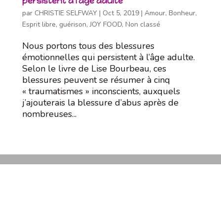
persistent à l’âge adulte
par
CHRISTIE SELFWAY
|
Oct 5, 2019
|
Amour
,
Bonheur
,
Esprit libre
,
guérison
,
JOY FOOD
,
Non classé
Nous portons tous des blessures
émotionnelles qui persistent à l’âge adulte.
Selon le livre de Lise Bourbeau, ces
blessures peuvent se résumer à cinq
« traumatismes » inconscients, auxquels
j’ajouterais la blessure d’abus après de
nombreuses...