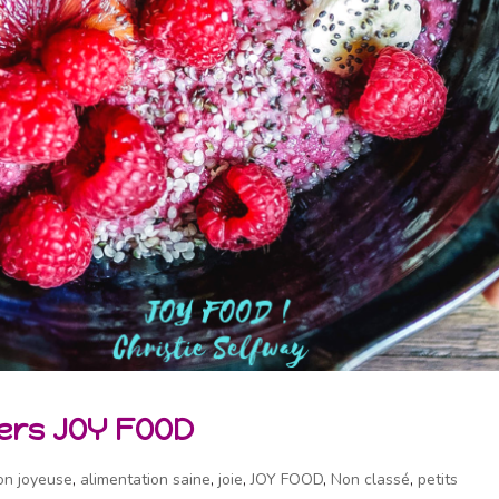
ners JOY FOOD
on joyeuse
,
alimentation saine
,
joie
,
JOY FOOD
,
Non classé
,
petits